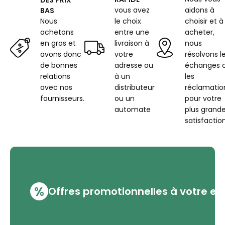
jaune
vous avez
aidons à
BAS
maron
Nous
le choix
choisir et à
achetons
entre une
acheter,
en gros et
livraison à
nous
avons donc
votre
résolvons l
de bonnes
adresse ou
échanges 
relations
à un
les
avec nos
distributeur
réclamatio
fournisseurs.
ou un
pour votre
automate
plus grand
satisfaction
%
Offres promotionnelles à votre em