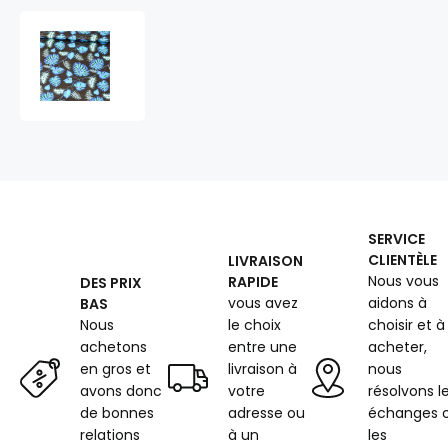
Tissu
en
coton
au
mètre,
125
g/m²,
largeur
160
cm,
SERVICE
imprimé
CLIENTÈLE
LIVRAISON
à
Nous vous
RAPIDE
DES PRIX
palmes
vous avez
aidons à
BAS
bleues
sur
Nous
le choix
choisir et à
fond
achetons
entre une
acheter,
noir
en gros et
livraison à
nous
avons donc
votre
résolvons l
de bonnes
adresse ou
échanges 
relations
à un
les