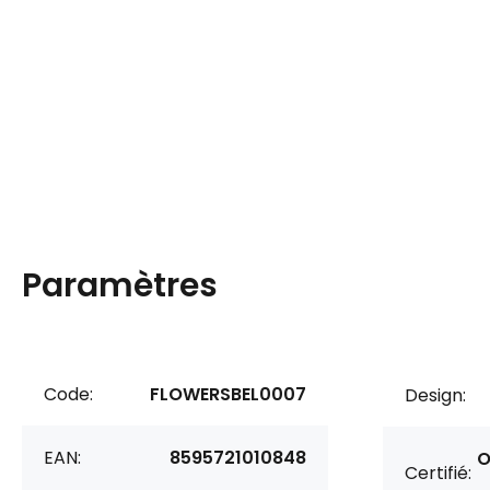
Paramètres
Code:
FLOWERSBEL0007
Design:
EAN:
8595721010848
O
Certifié: