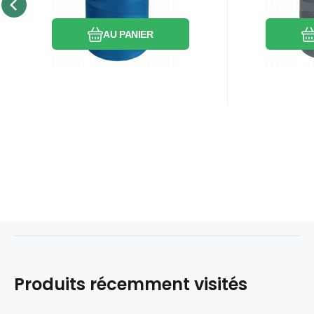
Comparer
Préféré
AU PANIER
Produits récemment visités