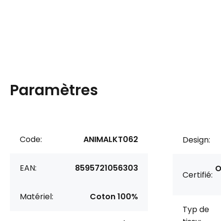
Paramètres
Code:
ANIMALKT062
Design:
EAN:
8595721056303
O
Certifié:
Matériel:
Coton 100%
Typ de