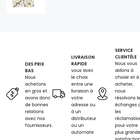
au
métre
imprimé
Papillons
couleur
jaune
modern
SERVICE
CLIENTÈLE
LIVRAISON
Nous vous
RAPIDE
DES PRIX
vous avez
aidons à
BAS
Nous
le choix
choisir et à
achetons
entre une
acheter,
en gros et
livraison à
nous
avons donc
votre
résolvons l
de bonnes
adresse ou
échanges 
relations
à un
les
avec nos
distributeur
réclamatio
fournisseurs.
ou un
pour votre
automate
plus grand
satisfaction