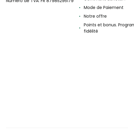
Numéro de TVA: FR 87985295179
Mode de Paiement
Notre offre
Points et bonus. Progr
fidélité