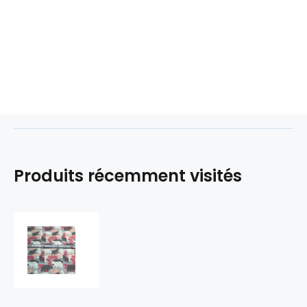
Produits récemment visités
Tissu
coton
au
métre
imprimé
Ourses