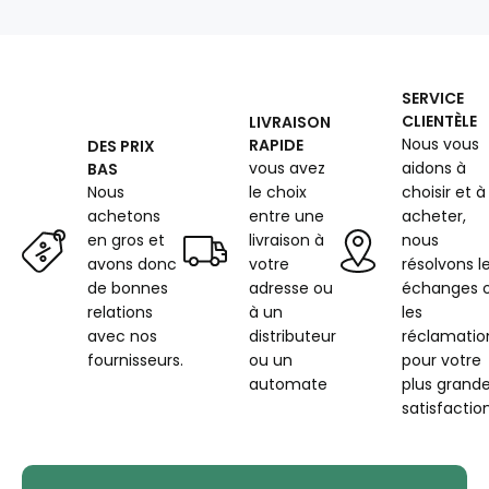
couleur
gris
SERVICE
CLIENTÈLE
LIVRAISON
Nous vous
RAPIDE
DES PRIX
vous avez
aidons à
BAS
Nous
le choix
choisir et à
achetons
entre une
acheter,
en gros et
livraison à
nous
avons donc
votre
résolvons l
de bonnes
adresse ou
échanges 
relations
à un
les
avec nos
distributeur
réclamatio
fournisseurs.
ou un
pour votre
automate
plus grand
satisfaction