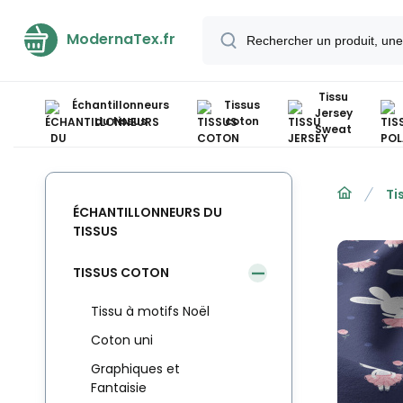
ModernaTex.fr
Tissu
Échantillonneurs
Tissus
Jersey
du tissus
coton
Sweat
Ti
ÉCHANTILLONNEURS DU
TISSUS
TISSUS COTON
Tissu à motifs Noël
Coton uni
Graphiques et
Fantaisie