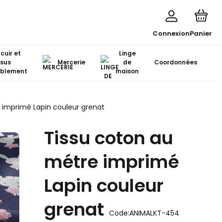
Connexion
Panier
 cuir et
Linge
ssus
Mercerie
de
Coordonnées
blement
maison
 imprimé Lapin couleur grenat
Tissu coton au
métre imprimé
Lapin couleur
grenat
Code:
ANIMALKT-454