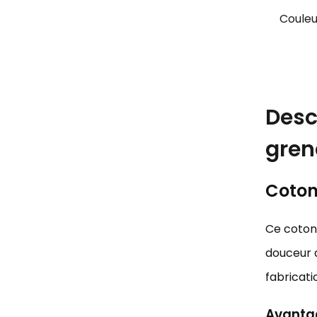
Couleu
Desc
gren
Coton 
Ce coton 
douceur d
fabricati
Avantag