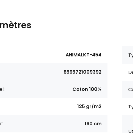
mètres
ANIMALKT-454
Ty
8595721009392
De
l:
Coton 100%
Ce
125 gr/m2
Ty
r:
160 cm
Ut