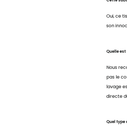
Cette sub
Oui, ce t
son innoc
Quelle est
Nous reco
pas le c
lavage es
directe du
Quel type d