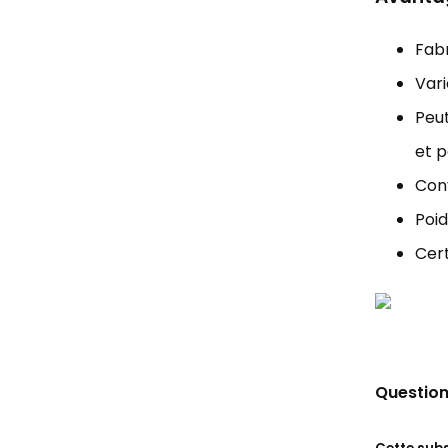
Fabr
Vari
Peut
et p
Conv
Poid
Cert
Question