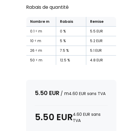
Rabais de quantité
Nombre
m
Rabais
Remise
0.1
m
0
%
5.5
EUR
10
m
5
%
5.2
EUR
26
m
7.5
%
5.1
EUR
50
m
12.5
%
4.8
EUR
5.50
EUR
/
m
4.60
EUR
sans TVA
5.50
EUR
4.60
EUR
sans
TVA