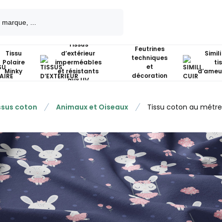
Tissus
Feutrines
Tissu
d’extérieur
Simili
techniques
Polaire
imperméables
ti
et
Minky
et résistants
d’ameu
décoration
aux UV
ssus coton
Animaux et Oiseaux
Tissu coton au métre