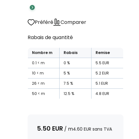
Préféré
Comparer
Rabais de quantité
Nombre
m
Rabais
Remise
0.1
m
0
%
5.5
EUR
10
m
5
%
5.2
EUR
26
m
7.5
%
5.1
EUR
50
m
12.5
%
4.8
EUR
5.50
EUR
/
m
4.60
EUR
sans TVA