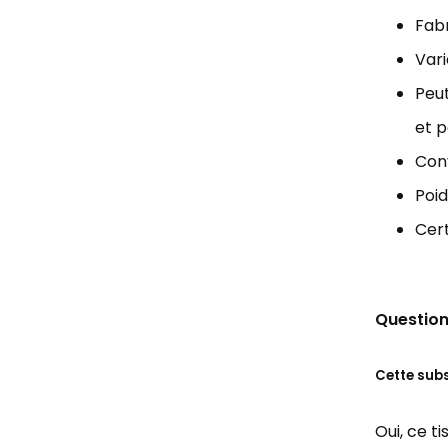
Fabr
Vari
Peut
et p
Conv
Poid
Cert
Question
Cette sub
Oui, ce t