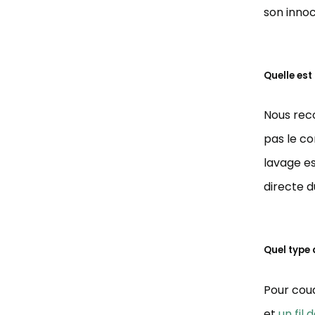
son innoc
Quelle est
Nous reco
pas le c
lavage es
directe du
Quel type d
Pour coud
et
un fil