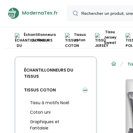
ModernaTex.fr
Tissu
Échantillonneurs
Tissus
Jersey
du tissus
coton
Sweat
Ti
ÉCHANTILLONNEURS DU
TISSUS
TISSUS COTON
Tissu à motifs Noël
Coton uni
Graphiques et
Fantaisie