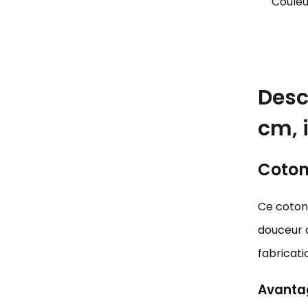
Couleu
Desc
cm, 
Coton 
Ce coton 
douceur d
fabricati
Avantag