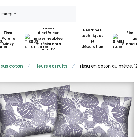
Tissus
Feutrines
Tissu
d’extérieur
Simili
techniques
Polaire
imperméables
ti
et
Minky
et résistants
d’ameu
décoration
aux UV
ssus coton
Fleurs et Fruits
Tissu en coton au mètre, 12