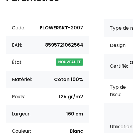
Code:
FLOWERSKT-2007
Type de m
EAN:
8595721062564
Design:
État:
O
NOUVEAUTÉ
Certifié:
Matériel:
Coton 100%
Typ de
tissu:
Poids:
125 gr/m2
Largeur:
160 cm
Utilisation
Couleur:
Blanc