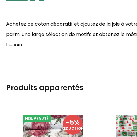
Achetez ce coton décoratif et ajoutez de la joie à votre
parmi une large sélection de motifs et obtenez le mé
besoin.
Produits apparentés
NOUVEAUTÉ
Code:
EAN:
8595721059229
FLOWERSKT-1831
Code:
EAN:
En stock
1.7
m
En 
-5%
5.50
EUR
5.6
Tissu en coton au
Tissu
5.80
EUR
RÉDUCTION
mètre, 125 g/m²,
Noël 
Achetez maintenant des
Achetez d
largeur 160 cm,
c