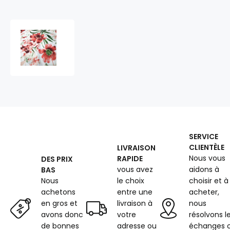
Tissu
en
coton
au
mètre,
125
g/m²,
largeur
160
cm,
SERVICE
imprimé
CLIENTÈLE
LIVRAISON
à
Nous vous
RAPIDE
DES PRIX
fleurs
vous avez
aidons à
BAS
sur
fond
Nous
le choix
choisir et à
blanc
achetons
entre une
acheter,
en gros et
livraison à
nous
avons donc
votre
résolvons l
de bonnes
adresse ou
échanges 