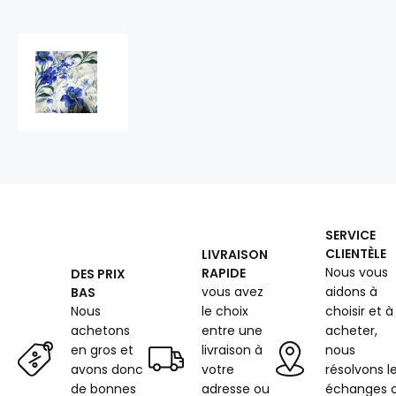
Tissu
en
coton
au
mètre,
125
g/m²,
largeur
160
cm,
SERVICE
imprimé
CLIENTÈLE
LIVRAISON
à
Nous vous
RAPIDE
DES PRIX
fleurs
vous avez
aidons à
BAS
sur
fond
Nous
le choix
choisir et à
blanc
achetons
entre une
acheter,
en gros et
livraison à
nous
avons donc
votre
résolvons l
de bonnes
adresse ou
échanges 