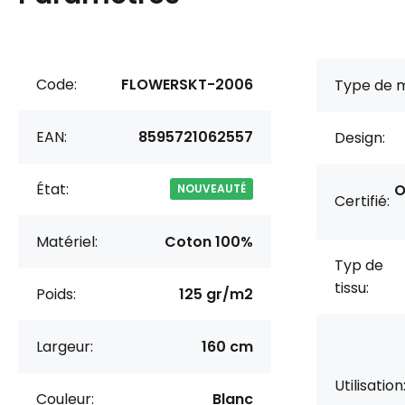
Code:
FLOWERSKT-2006
Type de m
EAN:
8595721062557
Design:
État:
O
NOUVEAUTÉ
Certifié:
Matériel:
Coton 100%
Typ de
tissu:
Poids:
125 gr/m2
Largeur:
160 cm
Utilisation
Couleur:
Blanc