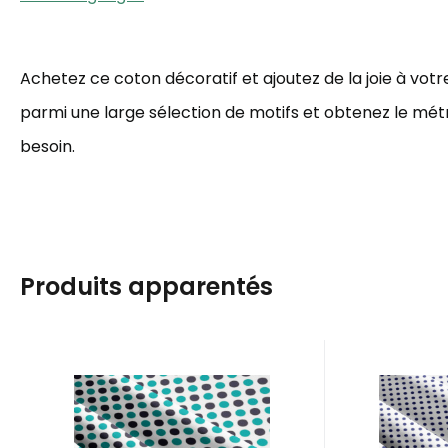
Achetez ce coton décoratif et ajoutez de la joie à votre
parmi une large sélection de motifs et obtenez le mé
besoin.
Produits apparentés
Code:
EAN:
PUNBEL-003-22mm
8595721046700
Code:
EAN:
En stock
86.7
m
En 
5.50
EUR
Tissu coton au métre
Tissu c
couleur blanche pois
couleu
Achetez maintenant des
Achetez 
turquoise et bleu 22
gr