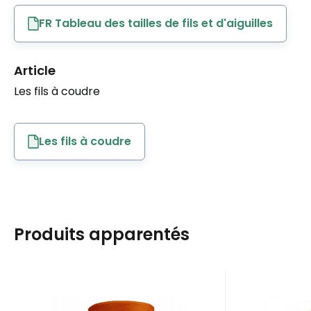
FR Tableau des tailles de fils et d'aiguilles
Article
Les fils à coudre
Les fils à coudre
Produits apparentés
EAN:
Code:
8595721019995
80VIGA0424
EAN:
Cod
En stock
1
pièce
En 