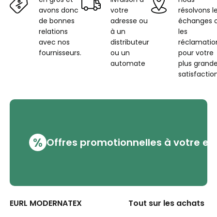
blanc
avons donc
votre
résolvons l
de bonnes
adresse ou
échanges 
relations
à un
les
avec nos
distributeur
réclamatio
fournisseurs.
ou un
pour votre
automate
plus grand
satisfaction
%
Offres promotionnelles à votre em
EURL MODERNATEX
Tout sur les achats