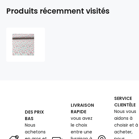
Produits récemment visités
Tissu
en
coton
au
mètre,
125
g/m²,
largeur
160
cm,
SERVICE
imprimé
CLIENTÈLE
LIVRAISON
à
Nous vous
RAPIDE
DES PRIX
fleurs
vous avez
aidons à
BAS
modern
roses
Nous
le choix
choisir et à
sur
achetons
entre une
acheter,
fond
en gros et
livraison à
nous