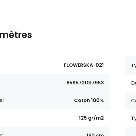
mètres
FLOWERSKA-021
Ty
8595721017953
De
l:
Coton 100%
Ce
125 gr/m2
Ty
r:
160 cm