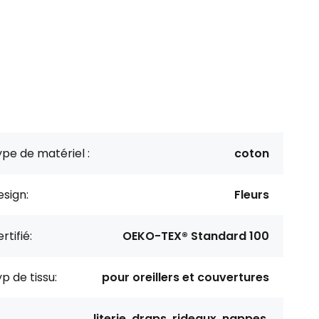
pe de matériel :
coton
sign:
Fleurs
rtifié:
OEKO-TEX® Standard 100
p de tissu:
pour oreillers et couvertures
literie, draps, rideaux, nappes,