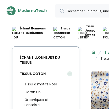
ModernaTex.fr
Tissu
Échantillonneurs
Tissus
Jersey
du tissus
coton
Sweat
Ti
ÉCHANTILLONNEURS DU
Tiss
TISSUS
TISSUS COTON
Tissu à motifs Noël
Coton uni
Graphiques et
Fantaisie