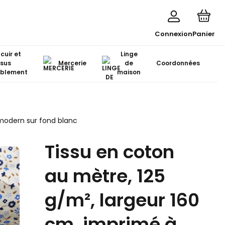
Connexion
Panier
 cuir et
Linge
ssus
Mercerie
de
Coordonnées
blement
maison
 modern sur fond blanc
Tissu en coton
au mètre, 125
g/m², largeur 160
cm, imprimé à