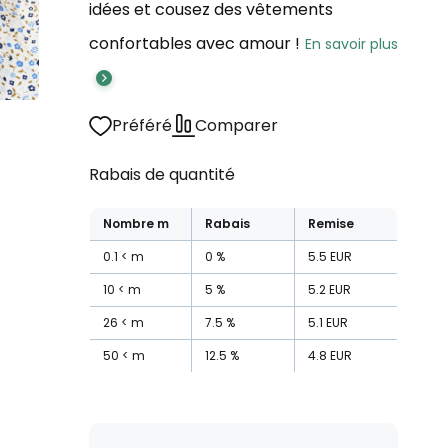
idées et cousez des vêtements
confortables avec amour !
En savoir plus
Préféré
Comparer
Rabais de quantité
Nombre
m
Rabais
Remise
0.1
m
0
%
5.5
EUR
10
m
5
%
5.2
EUR
26
m
7.5
%
5.1
EUR
50
m
12.5
%
4.8
EUR