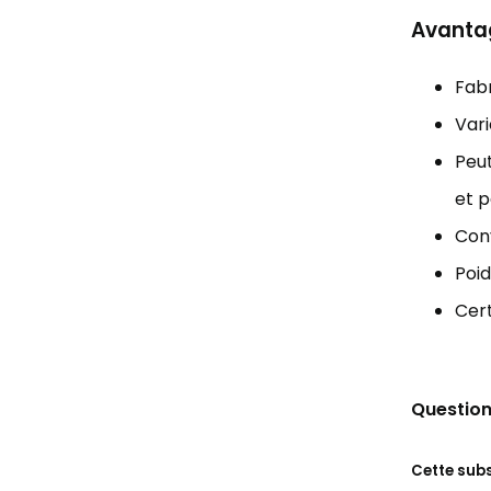
Avantag
Fabr
Vari
Peut
et p
Conv
Poid
Cert
Question
Cette sub