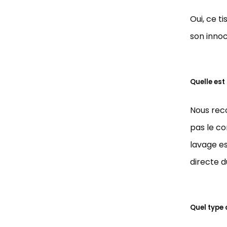
Oui, ce t
son innoc
Quelle est
Nous reco
pas le c
lavage es
directe du
Quel type d