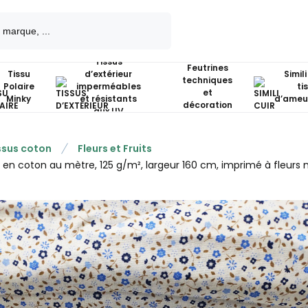
Tissus
Feutrines
Tissu
d’extérieur
Simili
techniques
Polaire
imperméables
ti
et
Minky
et résistants
d’ameu
décoration
aux UV
ssus coton
Fleurs et Fruits
u en coton au mètre, 125 g/m², largeur 160 cm, imprimé à fleurs