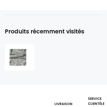
Produits récemment visités
Tissu
coton
au
mètre,
125
g/m²,
largeur
160
cm,
imprimé
SERVICE
Etoiles
CLIENTÈLE
LIVRAISON