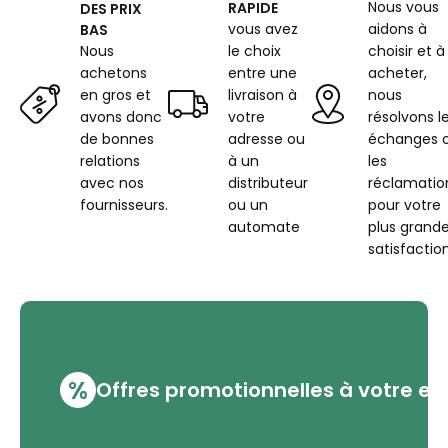
Nous vous
RAPIDE
DES PRIX
vous avez
aidons à
BAS
Nous
le choix
choisir et à
achetons
entre une
acheter,
en gros et
livraison à
nous
avons donc
votre
résolvons l
de bonnes
adresse ou
échanges 
relations
à un
les
avec nos
distributeur
réclamatio
fournisseurs.
ou un
pour votre
automate
plus grand
satisfaction
%
Offres promotionnelles à votre em