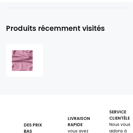
Produits récemment visités
Tissu
coton
au
mètre,
125
g/m²,
largeur
160
cm,
imprimé
SERVICE
Etoiles
CLIENTÈLE
LIVRAISON
rose
Nous vous
RAPIDE
DES PRIX
vous avez
aidons à
BAS