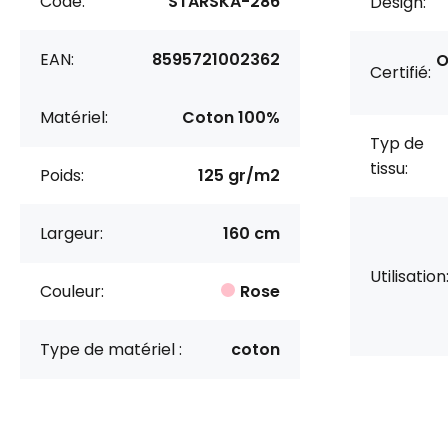
Code:
STARSKA-286
Design:
EAN:
8595721002362
O
Certifié:
Matériel:
Coton 100%
Typ de
tissu:
Poids:
125 gr/m2
Largeur:
160 cm
Utilisation
Couleur:
Rose
Type de matériel :
coton