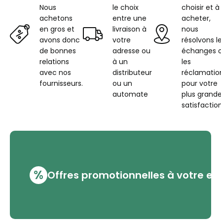
Nous
le choix
choisir et à
achetons
entre une
acheter,
en gros et
livraison à
nous
avons donc
votre
résolvons l
de bonnes
adresse ou
échanges 
relations
à un
les
avec nos
distributeur
réclamatio
fournisseurs.
ou un
pour votre
automate
plus grand
satisfaction
%
Offres promotionnelles à votre em