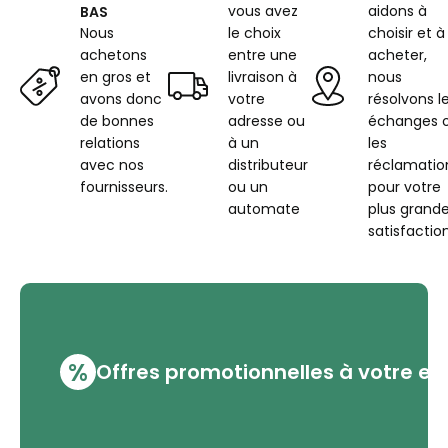
vous avez
aidons à
BAS
Nous
le choix
choisir et à
achetons
entre une
acheter,
en gros et
livraison à
nous
avons donc
votre
résolvons l
de bonnes
adresse ou
échanges 
relations
à un
les
avec nos
distributeur
réclamatio
fournisseurs.
ou un
pour votre
automate
plus grand
satisfaction
%
Offres promotionnelles à votre em