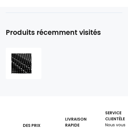
Produits récemment visités
Tissu
coton
au
métre
couleur
noir
pois
blanche
10
mm
SERVICE
CLIENTÈLE
LIVRAISON
Nous vous
RAPIDE
DES PRIX