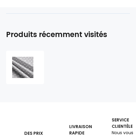
Produits récemment visités
Tissu
coton
au
métre
couleur
gris
pois
blanche
22
mm
SERVICE
CLIENTÈLE
LIVRAISON
Nous vous
RAPIDE
DES PRIX