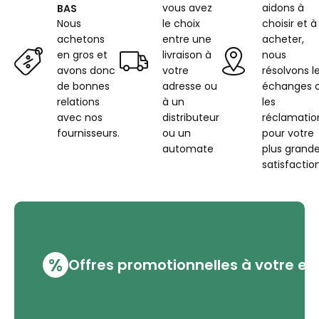
vous avez
aidons à
BAS
Nous
le choix
choisir et à
achetons
entre une
acheter,
en gros et
livraison à
nous
avons donc
votre
résolvons l
de bonnes
adresse ou
échanges 
relations
à un
les
avec nos
distributeur
réclamatio
fournisseurs.
ou un
pour votre
automate
plus grand
satisfaction
%
Offres promotionnelles à votre em