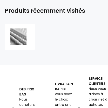
Produits récemment visités
Tissu
coton
au
métre
couleur
gris
pois
blanche
10
mm
SERVICE
CLIENTÈLE
LIVRAISON
Nous vous
RAPIDE
DES PRIX
vous avez
aidons à
BAS
Nous
le choix
choisir et à
achetons
entre une
acheter,