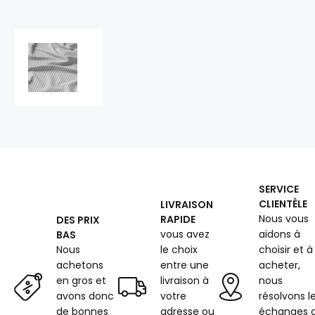
Tissu
coton
au
métre
couleur
blanche
rayé
gris
SERVICE
CLIENTÈLE
LIVRAISON
Nous vous
RAPIDE
DES PRIX
vous avez
aidons à
BAS
Nous
le choix
choisir et à
achetons
entre une
acheter,
en gros et
livraison à
nous
avons donc
votre
résolvons l
de bonnes
adresse ou
échanges 