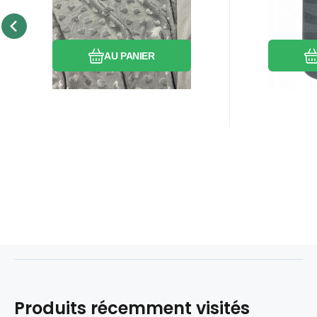
160 cm, gris clair
5000m 
Comparer
Préféré
AU PANIER
Produits récemment visités