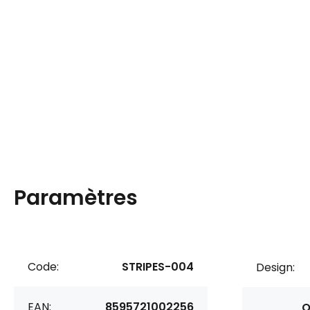
Paramètres
Code:
STRIPES-004
Design:
EAN:
8595721002256
O