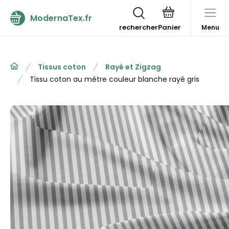
ModernaTex.fr
rechercher
Menu
Tissus coton
Rayé et Zigzag
Tissu coton au métre couleur blanche rayé gris