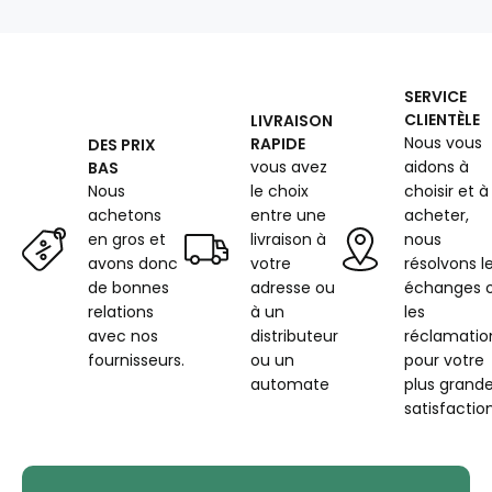
pois
grenat
et
rouge
SERVICE
22
CLIENTÈLE
LIVRAISON
mm
Nous vous
RAPIDE
DES PRIX
vous avez
aidons à
BAS
Nous
le choix
choisir et à
achetons
entre une
acheter,
en gros et
livraison à
nous
avons donc
votre
résolvons l
de bonnes
adresse ou
échanges 
relations
à un
les
avec nos
distributeur
réclamatio
fournisseurs.
ou un
pour votre
automate
plus grand
satisfaction