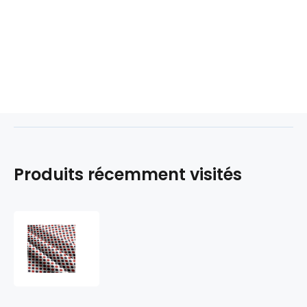
Produits récemment visités
Tissu
coton
au
métre
couleur
blanche