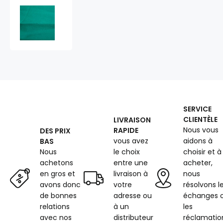
Tissu
sergé
de
polycoton,
195
g/m²,
largeur
150
cm,
au
SERVICE
mètre,
CLIENTÈLE
LIVRAISON
vert
Nous vous
RAPIDE
DES PRIX
vous avez
aidons à
BAS
Nous
le choix
choisir et à
achetons
entre une
acheter,
en gros et
livraison à
nous
avons donc
votre
résolvons l
de bonnes
adresse ou
échanges 
relations
à un
les
avec nos
distributeur
réclamatio