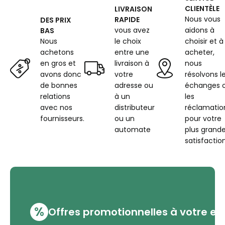
2799
CLIENTÈLE
LIVRAISON
SMALL
Nous vous
RAPIDE
DES PRIX
vous avez
aidons à
BAS
Nous
le choix
choisir et à
achetons
entre une
acheter,
en gros et
livraison à
nous
avons donc
votre
résolvons l
de bonnes
adresse ou
échanges 
relations
à un
les
avec nos
distributeur
réclamatio
fournisseurs.
ou un
pour votre
automate
plus grand
satisfaction
%
Offres promotionnelles à votre em