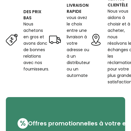
2552
CLIENTÈLE
LIVRAISON
SMALL
Nous vous
RAPIDE
DES PRIX
vous avez
aidons à
BAS
Nous
le choix
choisir et à
achetons
entre une
acheter,
en gros et
livraison à
nous
avons donc
votre
résolvons l
de bonnes
adresse ou
échanges 
relations
à un
les
avec nos
distributeur
réclamatio
fournisseurs.
ou un
pour votre
automate
plus grand
satisfaction
%
Offres promotionnelles à votre em