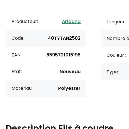
Producteur:
Ariadna
Longeur:
Code:
40TYTAN2582
Nombre d
EAN:
8595721015195
Couleur :
Etat:
Nouveau
Type:
Matériau:
Polyester
Description
Fils à coudre