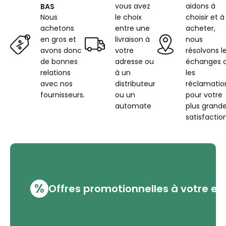
vous avez
aidons à
BAS
Nous
le choix
choisir et à
achetons
entre une
acheter,
en gros et
livraison à
nous
avons donc
votre
résolvons l
de bonnes
adresse ou
échanges 
relations
à un
les
avec nos
distributeur
réclamatio
fournisseurs.
ou un
pour votre
automate
plus grand
satisfaction
%
Offres promotionnelles à votre em