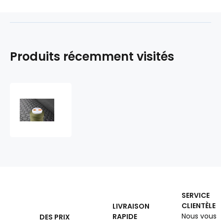
Produits récemment visités
Fils
à
coudre
d'ameublement
TYTAN
40
1000
m
couleur
khaki
SERVICE
2582
CLIENTÈLE
LIVRAISON
Nous vous
RAPIDE
DES PRIX