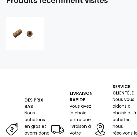
Produits récemment visités
Ficelle
en
Jute
440X5
100
gr
(43
m)
SERVICE
CLIENTÈLE
LIVRAISON
Nous vous
RAPIDE
DES PRIX
vous avez
aidons à
BAS
Nous
le choix
choisir et à
achetons
entre une
acheter,
en gros et
livraison à
nous
avons donc
votre
résolvons l