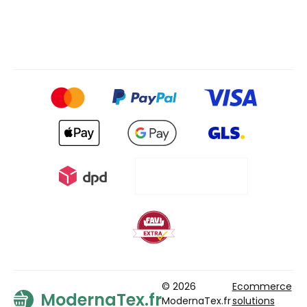
© 2026
Ecommerce
ModernaTex.fr
ModernaTex.fr
solutions