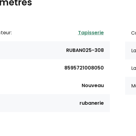
mètres
teur:
Tapisserie
Co
RUBAN025-308
La
8595721008050
La
Nouveau
M
rubanerie