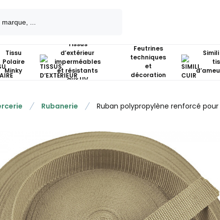
Tissus
Feutrines
Tissu
d’extérieur
Simili
techniques
Polaire
imperméables
ti
et
Minky
et résistants
d’ameu
décoration
aux UV
rcerie
Rubanerie
Ruban polypropylène renforcé pour