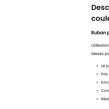
Desc
coul
Ruban p
Utilisati
laisses p
Le p
Prix
Enr
Com
Rési