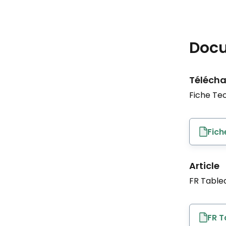
Doc
Télécha
Fiche Te
Fich
Article
FR Tableau
FR T