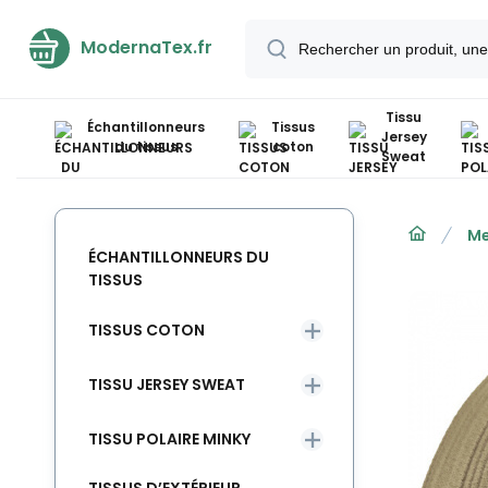
ModernaTex.fr
Tissu
Échantillonneurs
Tissus
Jersey
du tissus
coton
Sweat
Me
ÉCHANTILLONNEURS DU
TISSUS
TISSUS COTON
TISSU JERSEY SWEAT
TISSU POLAIRE MINKY