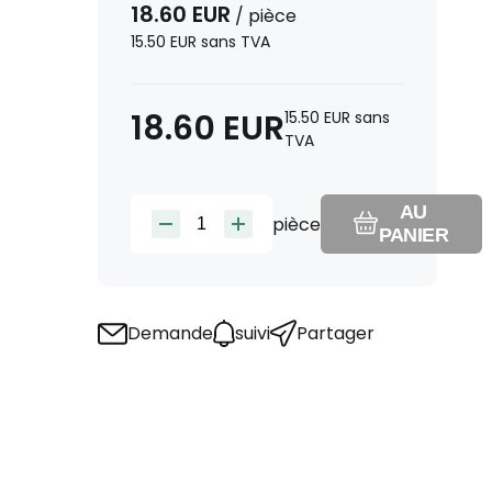
18.60
EUR
/
pièce
15.50
EUR
sans TVA
18.60
EUR
15.50
EUR
sans
TVA
AU
pièce
PANIER
Demande
suivi
Partager