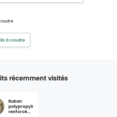
 coudre
fils à coudre
its récemment visités
Ruban
polypropylène
renforcé
pour sacs