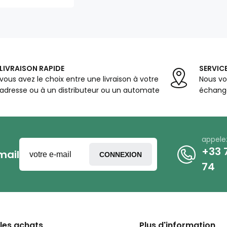
25 mm
couleur
biege (50
m)
LIVRAISON RAPIDE
SERVICE
vous avez le choix entre une livraison à votre
Nous vo
adresse ou à un distributeur ou un automate
échange
appele
+33 7
mail
CONNEXION
74
 les achats
Plus d'information