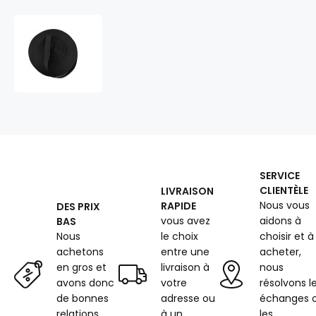
Ruban
polypropylène
renforcé
pour
sacs
15
mm
couleur
noir
(50
SERVICE
m)
CLIENTÈLE
LIVRAISON
Nous vous
RAPIDE
DES PRIX
vous avez
aidons à
BAS
Nous
le choix
choisir et à
achetons
entre une
acheter,
en gros et
livraison à
nous
avons donc
votre
résolvons l
de bonnes
adresse ou
échanges 
relations
à un
les