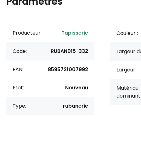
Paramètres
Producteur:
Tapisserie
Couleur :
Code:
RUBAN015-332
Largeur du
EAN:
8595721007992
Largeur :
Etat:
Nouveau
Matériau
dominant
Type:
rubanerie