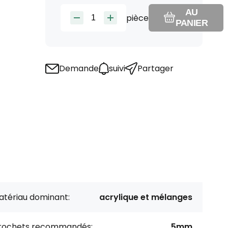
AU
pièce
PANIER
Demande
suivi
Partager
atériau dominant:
acrylique et mélanges
rochets recommandés:
5mm