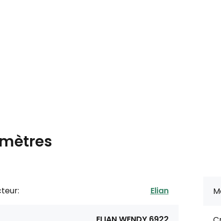
mètres
teur:
Elian
M
ELIAN WENDY 6922
C