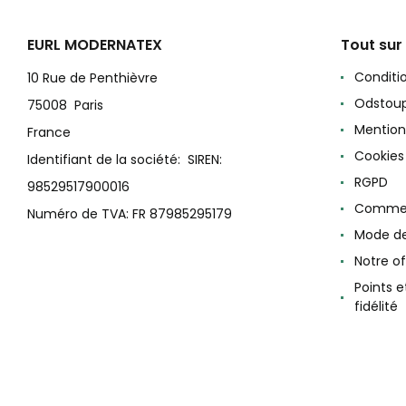
EURL MODERNATEX
Tout sur
Conditi
10 Rue de Penthièvre
Odstoup
75008 Paris
Mention
France
Cookies
Identifiant de la société: SIREN:
RGPD
98529517900016
Commen
Numéro de TVA: FR 87985295179
Mode d
Notre of
Points 
fidélité