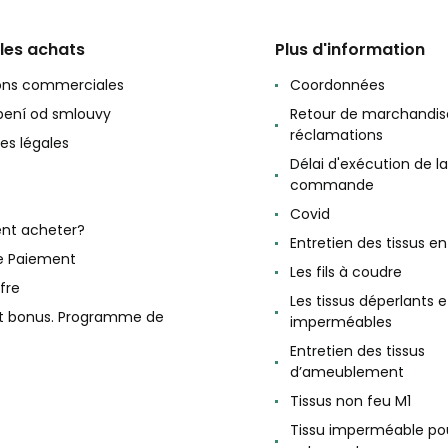
 les achats
Plus d'information
ons commerciales
Coordonnées
ení od smlouvy
Retour de marchandis
réclamations
es légales
Délai d'exécution de la
commande
Covid
t acheter?
Entretien des tissus e
e Paiement
Les fils à coudre
fre
Les tissus déperlants e
et bonus. Programme de
imperméables
Entretien des tissus
d’ameublement
Tissus non feu M1
Tissu imperméable po