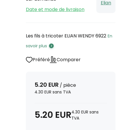
Elian
Date et mode de livraison
Les fils à tricoter ELIAN WENDY 6922
En
savoir plus
Préféré
Comparer
5.20
EUR
/
pièce
4.30
EUR
sans TVA
5.20
EUR
4.30
EUR
sans
TVA