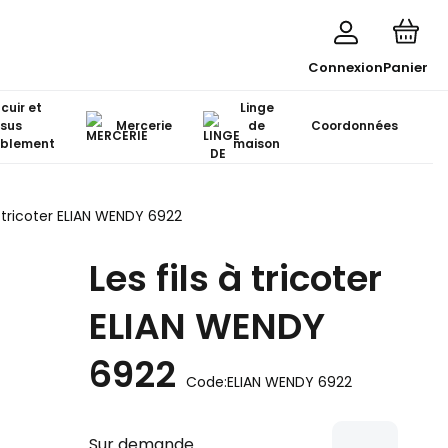
Connexion
Panier
 cuir et
Linge
ssus
Mercerie
de
Coordonnées
blement
maison
à tricoter ELIAN WENDY 6922
Les fils à tricoter
ELIAN WENDY
6922
Code:
ELIAN WENDY 6922
Sur demande