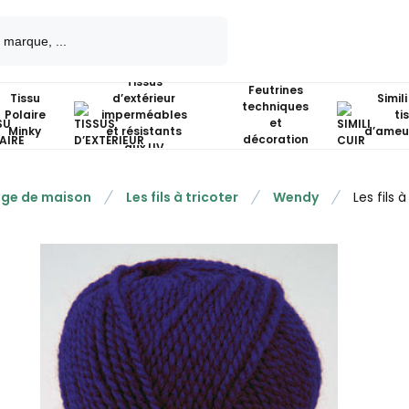
Tissus
Feutrines
Tissu
d’extérieur
Simili
techniques
Polaire
imperméables
ti
et
Minky
et résistants
d’ameu
décoration
aux UV
nge de maison
Les fils à tricoter
Wendy
Les fils 