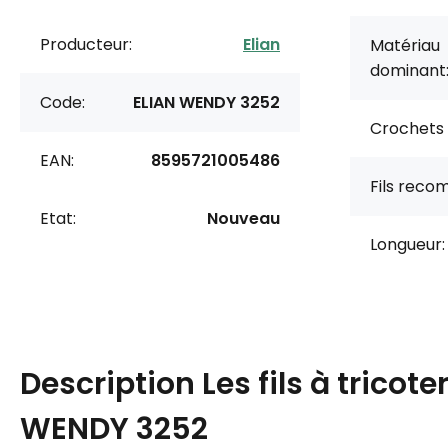
Producteur:
Elian
Matériau
dominant
Code:
ELIAN WENDY 3252
Crochets
EAN:
8595721005486
Fils rec
Etat:
Nouveau
Longueur:
Description
Les fils à tricote
WENDY 3252