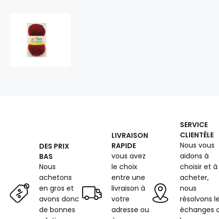
Les
fils
à
tricoter
ELIAN
WENDY
3252
SERVICE
CLIENTÈLE
LIVRAISON
Nous vous
RAPIDE
DES PRIX
vous avez
aidons à
BAS
Nous
le choix
choisir et à
achetons
entre une
acheter,
en gros et
livraison à
nous
avons donc
votre
résolvons l
de bonnes
adresse ou
échanges 