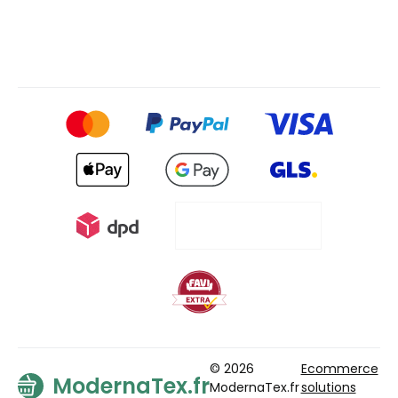
© 2026
Ecommerce
ModernaTex.fr
ModernaTex.fr
solutions