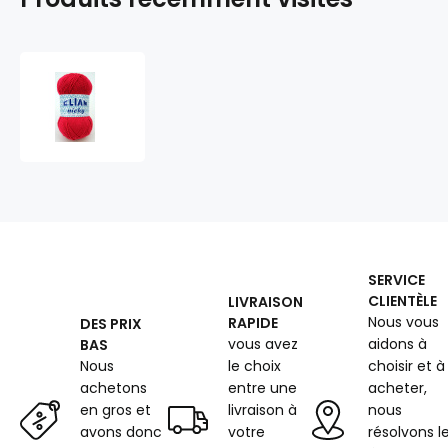
Les
fils
à
tricoter
ELIAN
NICKY
474
SERVICE
CLIENTÈLE
LIVRAISON
Nous vous
RAPIDE
DES PRIX
vous avez
aidons à
BAS
Nous
le choix
choisir et à
achetons
entre une
acheter,
en gros et
livraison à
nous
avons donc
votre
résolvons l