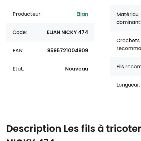
Producteur:
Elian
Matériau
dominant
Code:
ELIAN NICKY 474
Crochets
recomma
EAN:
8595721004809
Fils rec
Etat:
Nouveau
Longueur:
Description
Les fils à tricote