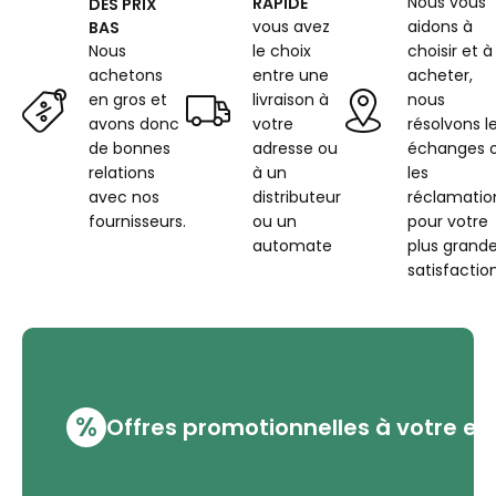
Nous vous
RAPIDE
DES PRIX
vous avez
aidons à
BAS
Nous
le choix
choisir et à
achetons
entre une
acheter,
en gros et
livraison à
nous
avons donc
votre
résolvons l
de bonnes
adresse ou
échanges 
relations
à un
les
avec nos
distributeur
réclamatio
fournisseurs.
ou un
pour votre
automate
plus grand
satisfaction
%
Offres promotionnelles à votre em