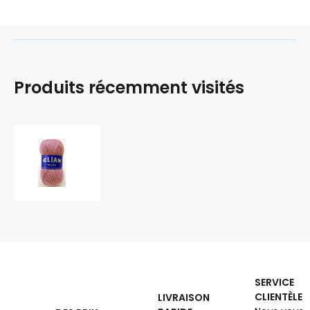
Produits récemment visités
Les
fils
à
tricoter
ELIAN
MIMI
252
SERVICE
CLIENTÈLE
LIVRAISON