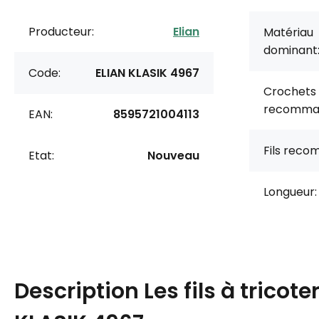
Producteur:
Elian
Matériau
dominant
Code:
ELIAN KLASIK 4967
Crochets
recomma
EAN:
8595721004113
Fils rec
Etat:
Nouveau
Longueur:
Description
Les fils à tricote