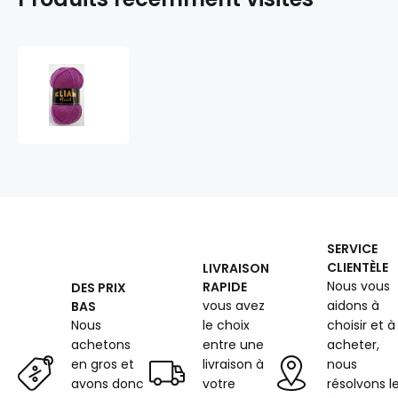
Les
fils
à
tricoter
ELIAN
KLASIK
4967
SERVICE
CLIENTÈLE
LIVRAISON
Nous vous
RAPIDE
DES PRIX
vous avez
aidons à
BAS
Nous
le choix
choisir et à
achetons
entre une
acheter,
en gros et
livraison à
nous
avons donc
votre
résolvons l