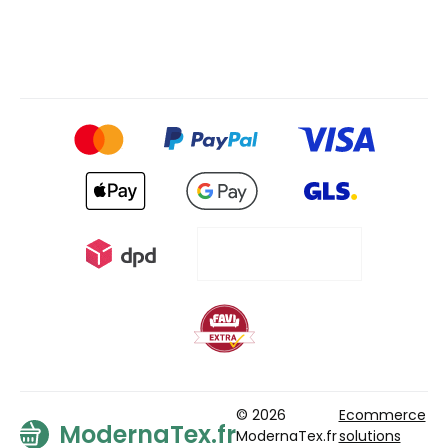
© 2026
Ecommerce
ModernaTex.fr
ModernaTex.fr
solutions