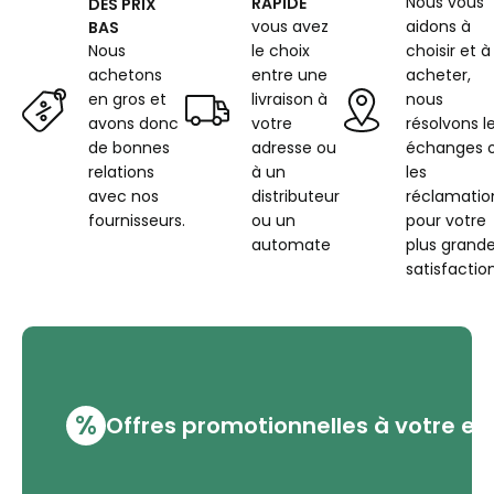
Nous vous
RAPIDE
DES PRIX
vous avez
aidons à
BAS
Nous
le choix
choisir et à
achetons
entre une
acheter,
en gros et
livraison à
nous
avons donc
votre
résolvons l
de bonnes
adresse ou
échanges 
relations
à un
les
avec nos
distributeur
réclamatio
fournisseurs.
ou un
pour votre
automate
plus grand
satisfaction
%
Offres promotionnelles à votre em