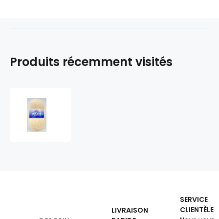
Produits récemment visités
Les
fils
à
tricoter
ELIAN
GERLACH
100470
SERVICE
CLIENTÈLE
LIVRAISON