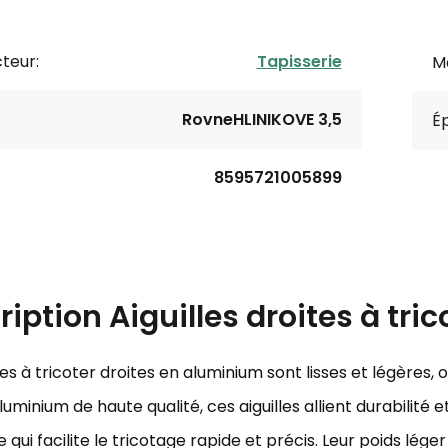
teur:
Tapisserie
Ma
RovneHLINIKOVE 3,5
Ép
8595721005899
ription
Aiguilles droites à tr
lles à tricoter droites en aluminium sont lisses et légères
aluminium de haute qualité, ces aiguilles allient durabilité e
 ce qui facilite le tricotage rapide et précis. Leur poids lé