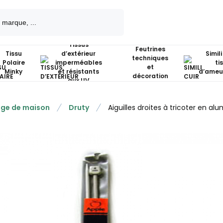
Tissus
Feutrines
Tissu
d’extérieur
Simili
techniques
Polaire
imperméables
ti
et
Minky
et résistants
d’ameu
décoration
aux UV
nge de maison
Druty
Aiguilles droites à tricoter en al