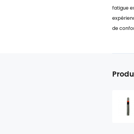
fatigue e
expérienc
de confor
Produ