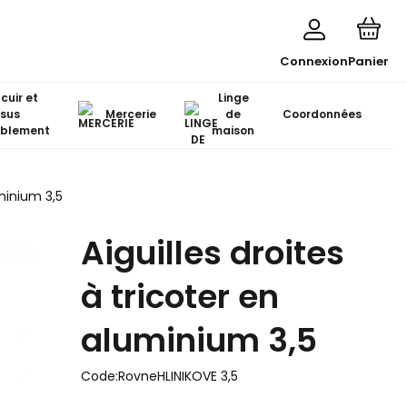
Connexion
Panier
 cuir et
Linge
ssus
Mercerie
de
Coordonnées
blement
maison
uminium 3,5
Aiguilles droites
à tricoter en
aluminium 3,5
Code:
RovneHLINIKOVE 3,5