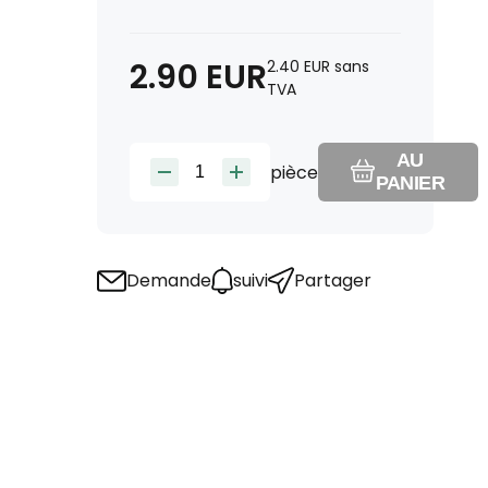
2.90
EUR
2.40
EUR
sans
TVA
AU
pièce
PANIER
Demande
suivi
Partager