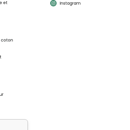
e et
Instagram
n coton
t
ur