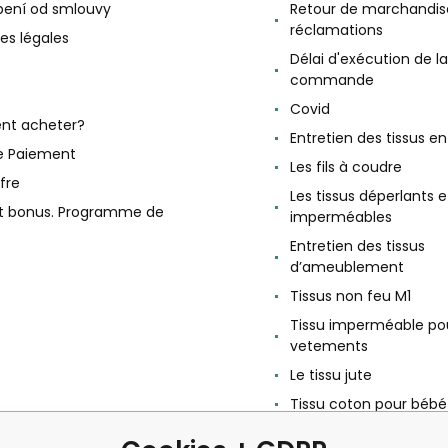
ení od smlouvy
Retour de marchandis
réclamations
es légales
Délai d'exécution de la
commande
Covid
t acheter?
Entretien des tissus e
e Paiement
Les fils à coudre
fre
Les tissus déperlants e
et bonus. Programme de
imperméables
Entretien des tissus
d’ameublement
Tissus non feu M1
Tissu imperméable po
vetements
Le tissu jute
Tissu coton pour bébé
Le tissu Feutrine