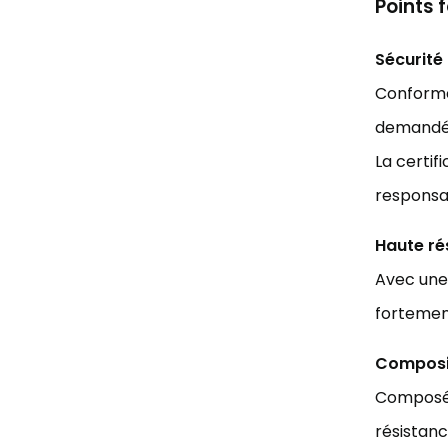
Points 
Sécurité 
Conform
demandées
La certif
responsa
Haute rés
Avec un
fortement
Composit
Compos
résistanc