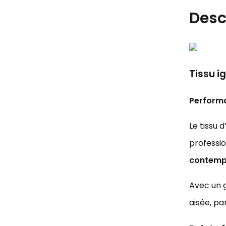
Desc
Tissu i
Performa
Le tissu
professio
contemp
Avec un
aisée, pa