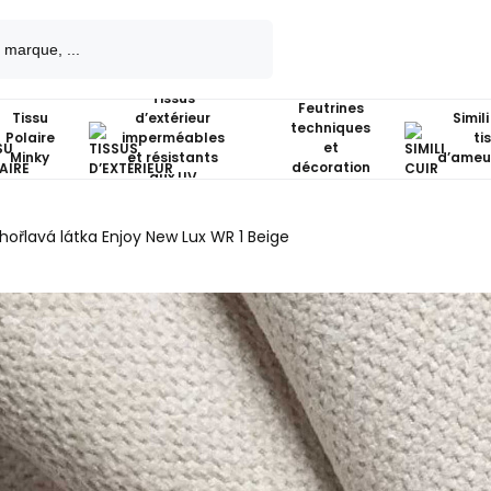
Tissus
Feutrines
Tissu
d’extérieur
Simili
techniques
Polaire
imperméables
ti
et
Minky
et résistants
d’ameu
décoration
aux UV
hořlavá látka Enjoy New Lux WR 1 Beige