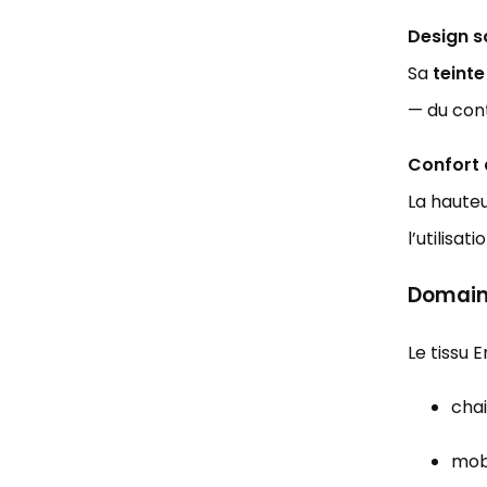
Design s
Sa
teinte
— du cont
Confort 
La hauteu
l’utilisat
Domain
Le tissu 
cha
mobi