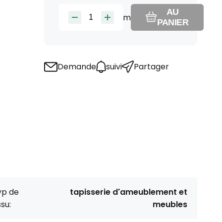
AU
m
PANIER
Demande
suivi
Partager
yp de
tapisserie d'ameublement et
ssu:
meubles