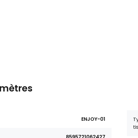
mètres
ENJOY-01
T
ti
8595721062427