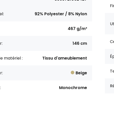
Fi
l:
92% Polyester / 8% Nylon
Ut
467 g/m²
Ce
r:
146 cm
Ép
e matériel :
Tissu d'ameublement
Te
r:
Beige
Ré
:
Monochrome