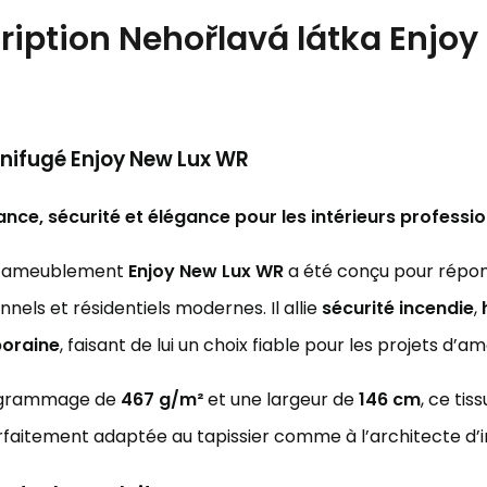
ription
Nehořlavá látka Enjoy
gnifugé Enjoy New Lux WR
nce, sécurité et élégance pour les intérieurs professi
 d’ameublement
Enjoy New Lux WR
a été conçu pour répon
nnels et résidentiels modernes. Il allie
sécurité incendie
,
oraine
, faisant de lui un choix fiable pour les projets d
 grammage de
467 g/m²
et une largeur de
146 cm
, ce ti
rfaitement adaptée au tapissier comme à l’architecte d’in