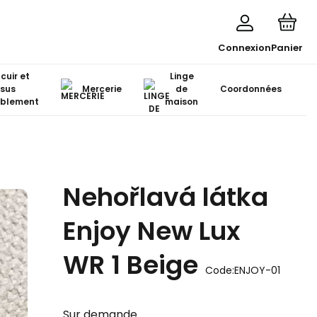
Connexion
Panier
 cuir et
Linge
ssus
Mercerie
de
Coordonnées
blement
maison
Nehořlavá látka
Enjoy New Lux
WR 1 Beige
Code:
ENJOY-01
Sur demande