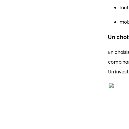
faut
mobi
Un choi
En chois
combina
Un invest