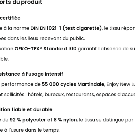
forts du produit
certifiée
e à la norme
DIN EN 1021-1 (test cigarette)
, le tissu ré
 dans les lieux recevant du public.
ication
OEKO-TEX® Standard 100
garantit l’absence de su
ble.
istance à l’usage intensif
e performance de
55 000 cycles Martindale
, Enjoy New 
 sollicités : hôtels, bureaux, restaurants, espaces d’accuei
ion fiable et durable
é de
92 % polyester et 8 % nylon
, le tissu se distingue pa
e à l’usure dans le temps.