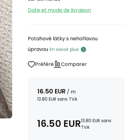
Date et mode de livraison
Potahové látky s nehořlavou
úpravou
En savoir plus
Préféré
Comparer
16.50
EUR
/
m
13.80
EUR
sans TVA
16.50
EUR
13.80
EUR
sans
TVA