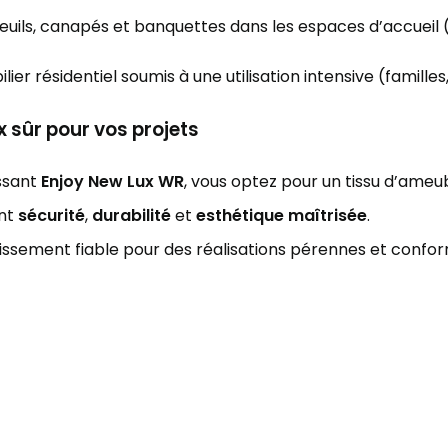
euils, canapés et banquettes dans les espaces d’accueil (
lier résidentiel soumis à une utilisation intensive (famil
x sûr pour vos projets
issant
Enjoy New Lux WR
, vous optez pour un tissu d’ame
nt
sécurité
,
durabilité
et
esthétique maîtrisée
.
issement fiable pour des réalisations pérennes et confo