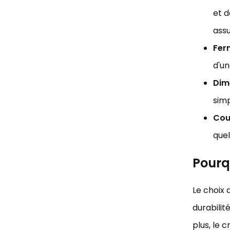
et d
assu
Ferm
d'un
Dim
simp
Coul
quel
Pourqu
Le choix 
durabilité
plus, le 