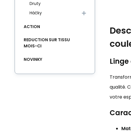
Druty
Háčky
ACTION
Desc
REDUCTION SUR TISSU
coul
MOIS-CI
NOVINKY
Linge 
Transfor
qualité. 
votre es
Carac
Maté