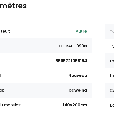
mètres
teur:
Autre
Ta
CORAL -990N
Ty
8595721058154
Lo
Nouveau
La
ł:
bawełna
Co
du matelas:
140x200cm
L