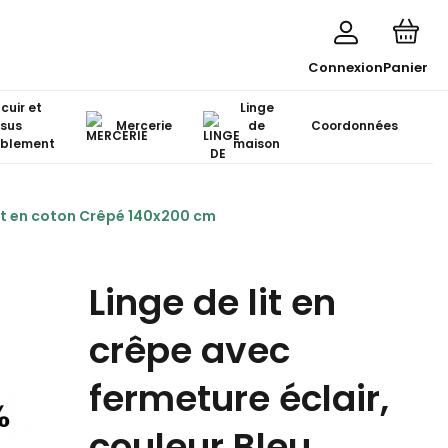
Connexion
Panier
 cuir et
Linge
ssus
Mercerie
de
Coordonnées
blement
maison
lit en coton Crêpé 140x200 cm
Linge de lit en
crêpe avec
fermeture éclair,
couleur Bleu,