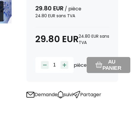
29.80
EUR
/
pièce
24.80
EUR
sans TVA
29.80
EUR
24.80
EUR
sans
TVA
AU
pièce
PANIER
Demande
suivi
Partager