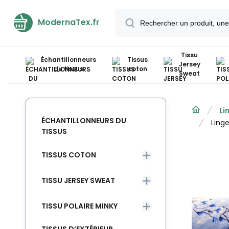
ModernaTex.fr
Tissu
Échantillonneurs
Tissus
Jersey
du tissus
coton
Sweat
Li
ÉCHANTILLONNEURS DU
Linge
TISSUS
TISSUS COTON
TISSU JERSEY SWEAT
TISSU POLAIRE MINKY