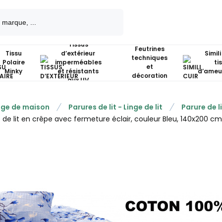
Tissus
Feutrines
Tissu
d’extérieur
Simili
techniques
Polaire
imperméables
ti
et
Minky
et résistants
d’ameu
décoration
aux UV
nge de maison
Parures de lit - Linge de lit
Parure de 
 de lit en crêpe avec fermeture éclair, couleur Bleu, 140x200 cm