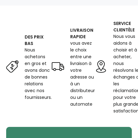
1000
m
couleur
noir
SERVICE
2799
CLIENTÈLE
LIVRAISON
Nous vous
RAPIDE
DES PRIX
vous avez
aidons à
BAS
Nous
le choix
choisir et à
achetons
entre une
acheter,
en gros et
livraison à
nous
avons donc
votre
résolvons l
de bonnes
adresse ou
échanges 
relations
à un
les
avec nos
distributeur
réclamatio
fournisseurs.
ou un
pour votre
automate
plus grand
satisfaction