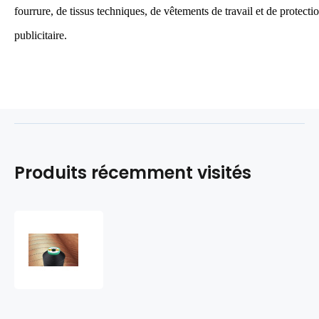
fourrure, de tissus techniques, de vêtements de travail et de protecti
publicitaire.
Produits récemment visités
Fils
à
coudre
d'ameublement
TYTAN
10