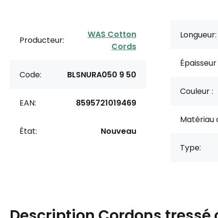
WAS Cotton
Longueur:
Producteur:
Cords
Épaisseur
Code:
BLSNURA050 9 50
Couleur :
EAN:
8595721019469
Matériau 
État:
Nouveau
Type:
Description
Cordons tressé 