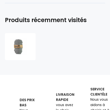
Produits récemment visités
Cordons
tressé
coton
9
mm,
50
m,
couleur
gris
fn.
SERVICE
050
CLIENTÈLE
LIVRAISON
Nous vous
RAPIDE
DES PRIX
vous avez
aidons à
BAS