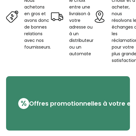
Nous
le choix
choisir et à
achetons
entre une
acheter,
en gros et
livraison à
nous
avons donc
votre
résolvons l
de bonnes
adresse ou
échanges 
relations
à un
les
avec nos
distributeur
réclamatio
fournisseurs.
ou un
pour votre
automate
plus grand
satisfaction
%
Offres promotionnelles à votre em