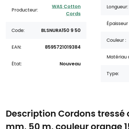
WAS Cotton
Longueur:
Producteur:
Cords
Épaisseur
Code:
BLSNURA150 9 50
Couleur :
EAN:
8595721019384
Matériau 
État:
Nouveau
Type:
Description
Cordons tressé 
mm, 50 m, couleur orange 