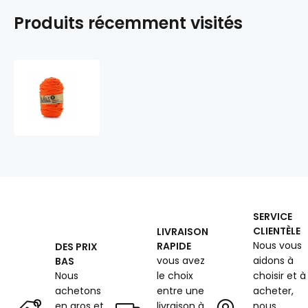
Produits récemment visités
Cordons
tressé
coton
9
mm,
50
m,
couleur
orange
150
SERVICE
CLIENTÈLE
LIVRAISON
Nous vous
RAPIDE
DES PRIX
vous avez
aidons à
BAS
Nous
le choix
choisir et à
achetons
entre une
acheter,
en gros et
livraison à
nous