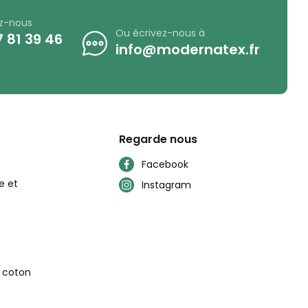
z-nous
Ou écrivez-nous à
 81 39 46
info@modernatex.fr
Regarde nous
Facebook
e et
Instagram
n coton