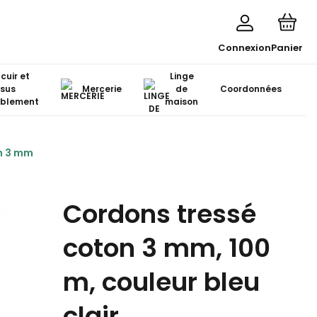
Connexion
Panier
 cuir et
Linge
ssus
Mercerie
de
Coordonnées
blement
maison
n 3 mm
Cordons tressé
coton 3 mm, 100
m, couleur bleu
clair