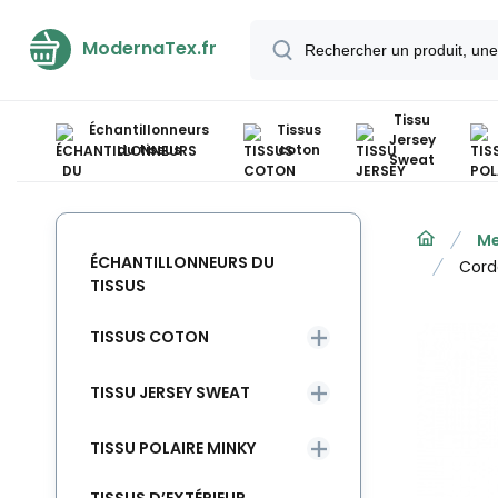
ModernaTex.fr
Tissu
Échantillonneurs
Tissus
Jersey
du tissus
coton
Sweat
Me
ÉCHANTILLONNEURS DU
Cord
TISSUS
TISSUS COTON
TISSU JERSEY SWEAT
TISSU POLAIRE MINKY