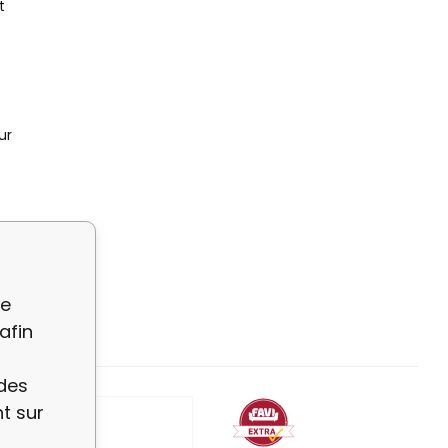
t
ur
 Cuir ?
re
afin
 des
t sur