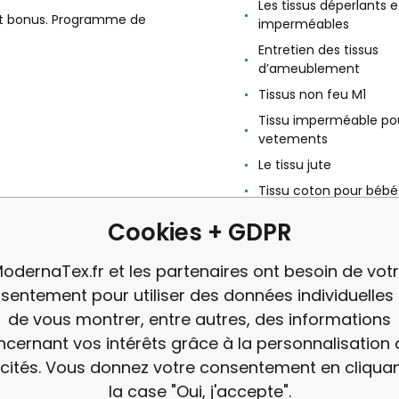
Les tissus déperlants e
et bonus. Programme de
imperméables
Entretien des tissus
d’ameublement
Tissus non feu M1
Tissu imperméable po
vetements
Le tissu jute
Tissu coton pour bébé
Le tissu Feutrine
Cookies + GDPR
Qu'est-ce que le Simili
avis
odernaTex.fr et les partenaires ont besoin de vot
sentement pour utiliser des données individuelles 
de vous montrer, entre autres, des informations
cernant vos intérêts grâce à la personnalisation
icités. Vous donnez votre consentement en cliquan
la case "Oui, j'accepte".