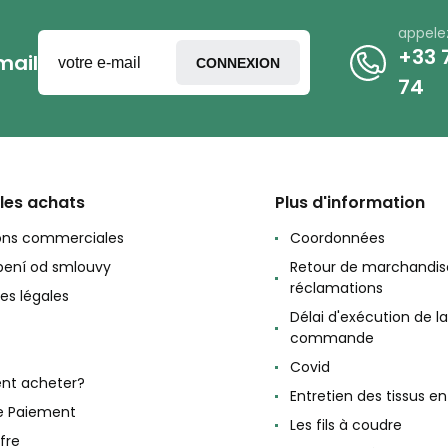
appele
+33 7
mail
CONNEXION
74
 les achats
Plus d'information
ons commerciales
Coordonnées
ení od smlouvy
Retour de marchandis
réclamations
es légales
Délai d'exécution de la
commande
Covid
t acheter?
Entretien des tissus e
e Paiement
Les fils à coudre
fre