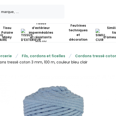
Tissus
Feutrines
Tissu
d’extérieur
Simili
techniques
Polaire
imperméables
ti
et
Minky
et résistants
d’ameu
décoration
aux UV
rcerie
Fils, cordons et ficelles
Cordons tressé coto
ons tressé coton 3 mm, 100 m, couleur bleu clair