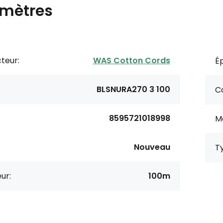
mètres
teur:
WAS Cotton Cords
Ép
BLSNURA270 3 100
Co
8595721018998
M
Nouveau
T
ur:
100m