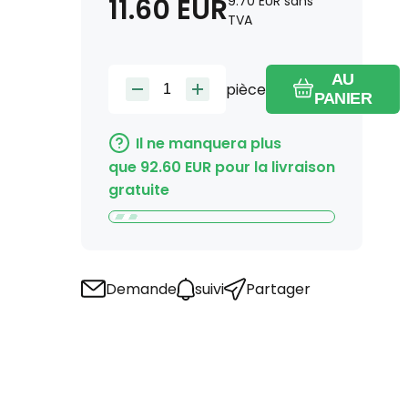
11.60
EUR
9.70
EUR
sans
TVA
AU
pièce
PANIER
Il ne manquera plus
que
92.60
EUR
pour la livraison
gratuite
Demande
suivi
Partager