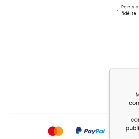
Points 
fidélité
M
con
con
publ