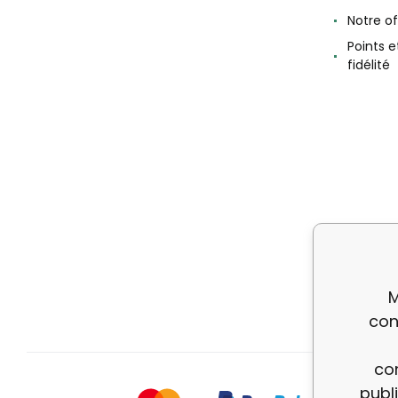
Notre of
Points 
fidélité
M
con
con
publ