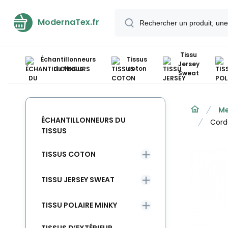
ModernaTex.fr
Tissu
Échantillonneurs
Tissus
Jersey
du tissus
coton
Sweat
Me
ÉCHANTILLONNEURS DU
Cord
TISSUS
TISSUS COTON
TISSU JERSEY SWEAT
TISSU POLAIRE MINKY