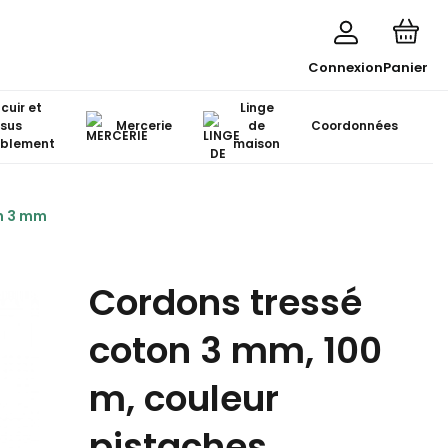
Connexion
Panier
 cuir et
Linge
ssus
Mercerie
de
Coordonnées
blement
maison
n 3 mm
Cordons tressé
coton 3 mm, 100
m, couleur
pistaches