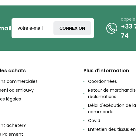
appele
+33 7
mail
CONNEXION
74
 les achats
Plus d'information
ons commerciales
Coordonnées
ení od smlouvy
Retour de marchandis
réclamations
es légales
Délai d'exécution de la
commande
Covid
t acheter?
Entretien des tissus e
e Paiement