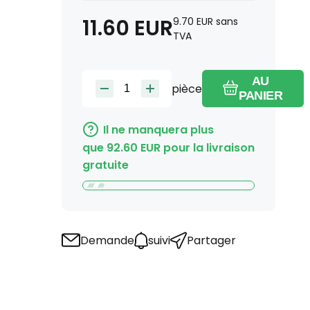
11.60
EUR
9.70
EUR
sans
TVA
AU
pièce
PANIER
Il ne manquera plus
que
92.60
EUR
pour la livraison
gratuite
Demande
suivi
Partager