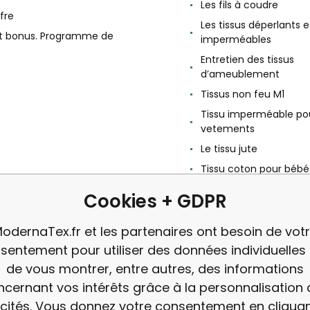
Les fils à coudre
fre
Les tissus déperlants e
et bonus. Programme de
imperméables
Entretien des tissus
d’ameublement
Tissus non feu M1
Tissu imperméable po
vetements
Le tissu jute
Tissu coton pour bébé
Le tissu Feutrine
Cookies + GDPR
Qu'est-ce que le Simili
avis
odernaTex.fr et les partenaires ont besoin de vot
sentement pour utiliser des données individuelles 
de vous montrer, entre autres, des informations
cernant vos intérêts grâce à la personnalisation
icités. Vous donnez votre consentement en cliquan