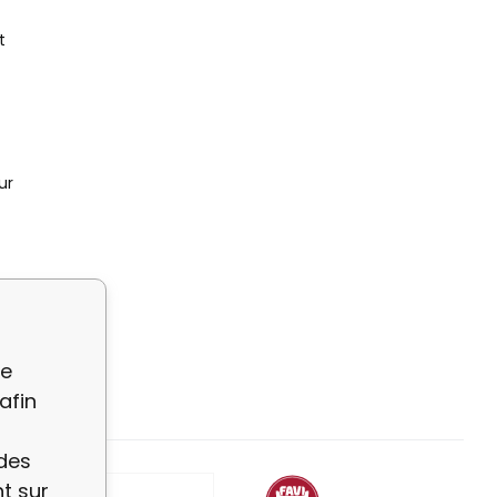
t
ur
 Cuir ?
re
afin
 des
t sur