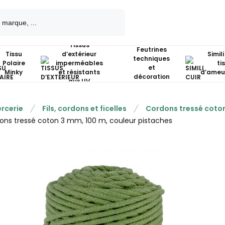
Tissus
Feutrines
Tissu
d’extérieur
Simili
techniques
Polaire
imperméables
ti
et
Minky
et résistants
d’ameu
décoration
aux UV
rcerie
Fils, cordons et ficelles
Cordons tressé coto
ons tressé coton 3 mm, 100 m, couleur pistaches