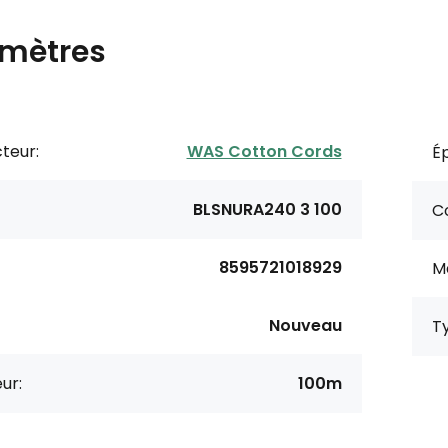
mètres
teur:
WAS Cotton Cords
Ép
BLSNURA240 3 100
Co
8595721018929
M
Nouveau
T
ur:
100m