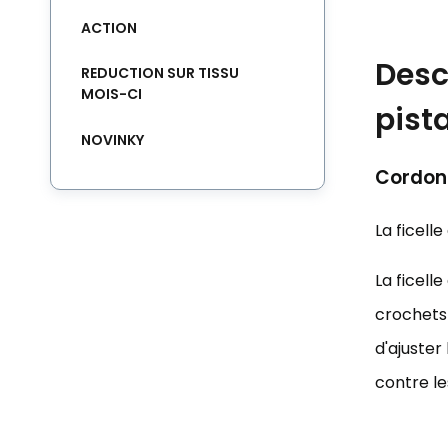
ACTION
Desc
REDUCTION SUR TISSU
MOIS-CI
pist
NOVINKY
Cordons
La ficell
La ficell
crochets 
d'ajuster
contre le