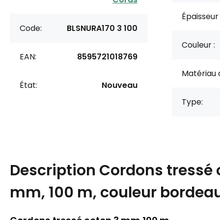
Épaisseur
Code:
BLSNURA170 3 100
Couleur :
EAN:
8595721018769
Matériau 
État:
Nouveau
Type:
Description
Cordons tressé 
mm, 100 m, couleur bordea