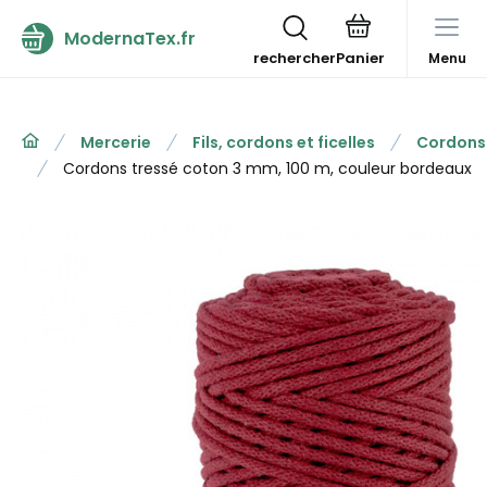
ModernaTex.fr
rechercher
Menu
Mercerie
Fils, cordons et ficelles
Cordons
Cordons tressé coton 3 mm, 100 m, couleur bordeaux