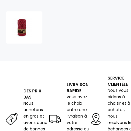
Cordons
tressé
coton
3
mm,
100
m,
couleur
bordeaux
SERVICE
CLIENTÈLE
LIVRAISON
Nous vous
RAPIDE
DES PRIX
vous avez
aidons à
BAS
Nous
le choix
choisir et à
achetons
entre une
acheter,
en gros et
livraison à
nous
avons donc
votre
résolvons l
de bonnes
adresse ou
échanges 