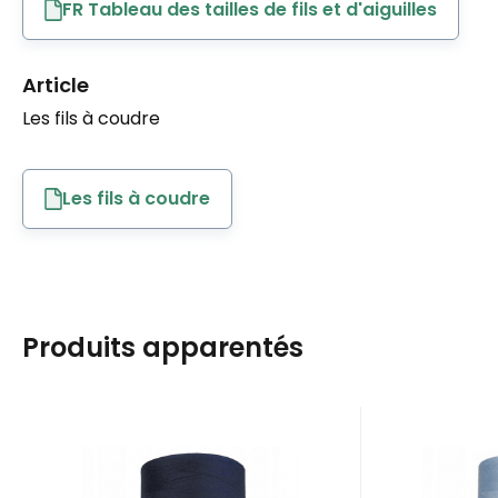
FR Tableau des tailles de fils et d'aiguilles
Article
Les fils à coudre
Les fils à coudre
Produits apparentés
EAN:
Code:
8595721019926
80VIGA1125
EAN:
Cod
En stock
1
pièce
En 
7.40
EUR
Fils à coudre VIGA 80
Fils à 