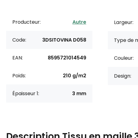
Producteur:
Autre
Largeur:
Code:
3DSITOVINA D058
Type de m
EAN:
8595721014549
Couleur:
Poids:
210 g/m2
Design:
Épaisseur 1:
3 mm
Description
Tissu en maille 