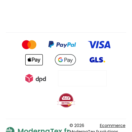
© 2026
Ecommerce
ModernaTex.fr
ModernaTex.fr
solutions