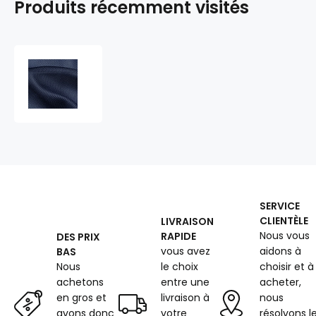
Produits récemment visités
Tissu
en
maille
3D
(spacer),
210
g/m²,
largeur
150
cm,
SERVICE
Bleu
CLIENTÈLE
LIVRAISON
marine
Nous vous
RAPIDE
DES PRIX
vous avez
aidons à
BAS
Nous
le choix
choisir et à
achetons
entre une
acheter,
en gros et
livraison à
nous
avons donc
votre
résolvons l