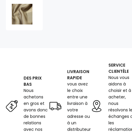
Tissu
en
maille
3D
(spacer),
210
g/m²,
largeur
150
cm,
SERVICE
Biege
CLIENTÈLE
LIVRAISON
Nous vous
RAPIDE
DES PRIX
vous avez
aidons à
BAS
Nous
le choix
choisir et à
achetons
entre une
acheter,
en gros et
livraison à
nous
avons donc
votre
résolvons l
de bonnes
adresse ou
échanges 
relations
à un
les
avec nos
distributeur
réclamatio