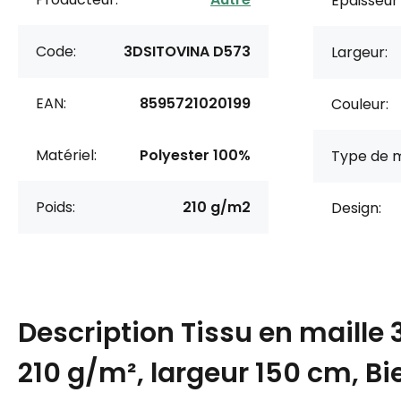
Épaisseur 
Code:
3DSITOVINA D573
Largeur:
EAN:
8595721020199
Couleur:
Matériel:
Polyester 100%
Type de m
Poids:
210 g/m2
Design:
Description
Tissu en maille 
210 g/m², largeur 150 cm, Bi